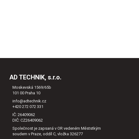
AD TECHNIK, s.r.o.
Moskevská 1569/65b
101 00 Praha 10
info@adtechnik.cz
+420 272 072 331
IČ: 26409062
DIČ: CZ26409062
Společnost je zapsaná v OR vedeném Měststkým
soudem v Praze, oddíl C, vložka 326277