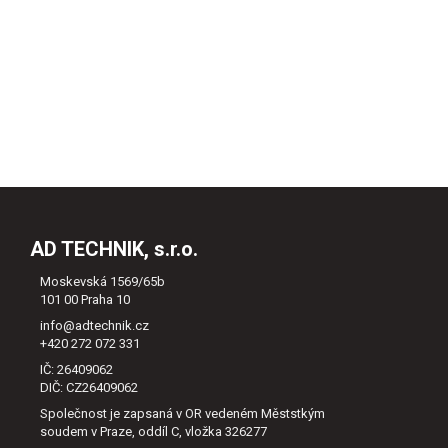
AD TECHNIK, s.r.o.
Moskevská 1569/65b
101 00 Praha 10
info@adtechnik.cz
+420 272 072 331
IČ: 26409062
DIČ: CZ26409062
Společnost je zapsaná v OR vedeném Měststkým
soudem v Praze, oddíl C, vložka 326277