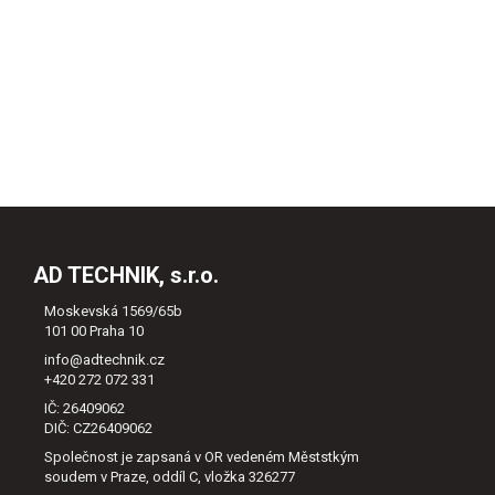
AD TECHNIK, s.r.o.
Moskevská 1569/65b
101 00 Praha 10
info@adtechnik.cz
+420 272 072 331
IČ: 26409062
DIČ: CZ26409062
Společnost je zapsaná v OR vedeném Měststkým
soudem v Praze, oddíl C, vložka 326277