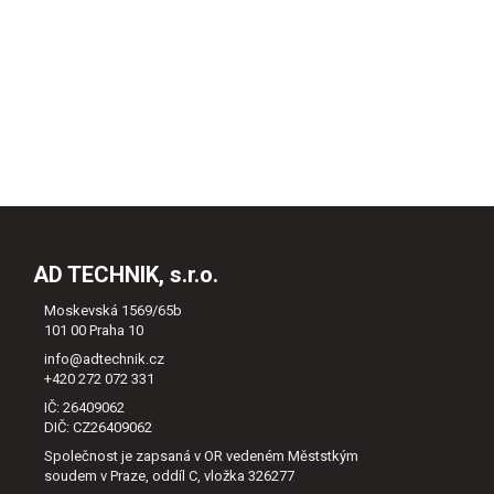
AD TECHNIK, s.r.o.
Moskevská 1569/65b
101 00 Praha 10
info@adtechnik.cz
+420 272 072 331
IČ: 26409062
DIČ: CZ26409062
Společnost je zapsaná v OR vedeném Měststkým
soudem v Praze, oddíl C, vložka 326277