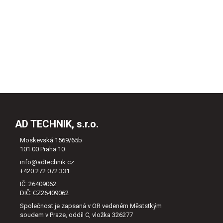
AD TECHNIK, s.r.o.
Moskevská 1569/65b
101 00 Praha 10
info@adtechnik.cz
+420 272 072 331
IČ: 26409062
DIČ: CZ26409062
Společnost je zapsaná v OR vedeném Měststkým
soudem v Praze, oddíl C, vložka 326277