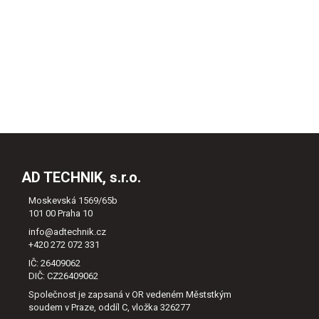
AD TECHNIK, s.r.o.
Moskevská 1569/65b
101 00 Praha 10
info@adtechnik.cz
+420 272 072 331
IČ: 26409062
DIČ: CZ26409062
Společnost je zapsaná v OR vedeném Měststkým
soudem v Praze, oddíl C, vložka 326277