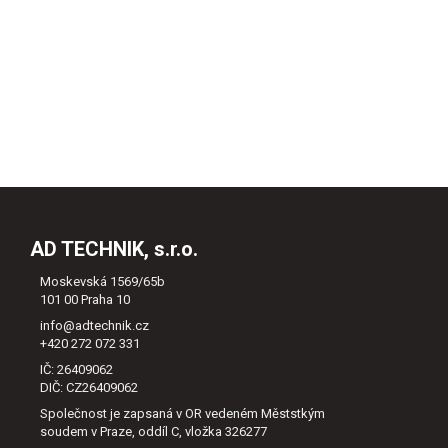
AD TECHNIK, s.r.o.
Moskevská 1569/65b
101 00 Praha 10
info@adtechnik.cz
+420 272 072 331
IČ: 26409062
DIČ: CZ26409062
Společnost je zapsaná v OR vedeném Měststkým
soudem v Praze, oddíl C, vložka 326277