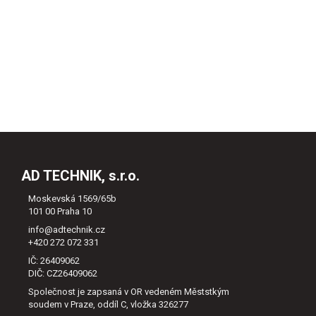
AD TECHNIK, s.r.o.
Moskevská 1569/65b
101 00 Praha 10
info@adtechnik.cz
+420 272 072 331
IČ: 26409062
DIČ: CZ26409062
Společnost je zapsaná v OR vedeném Měststkým
soudem v Praze, oddíl C, vložka 326277