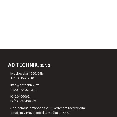
AD TECHNIK, s.r.o.
Moskevská 1569/65b
101 00 Praha 10
info@adtechnik.cz
+420 272 072 331
IČ: 26409062
DIČ: CZ26409062
Společnost je zapsaná v OR vedeném Měststkým
soudem v Praze, oddíl C, vložka 326277