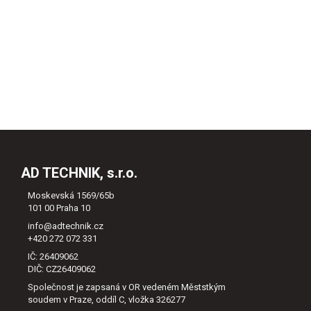
AD TECHNIK, s.r.o.
Moskevská 1569/65b
101 00 Praha 10
info@adtechnik.cz
+420 272 072 331
IČ: 26409062
DIČ: CZ26409062
Společnost je zapsaná v OR vedeném Měststkým
soudem v Praze, oddíl C, vložka 326277