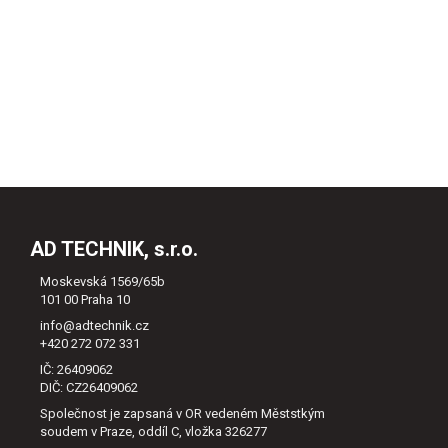
AD TECHNIK, s.r.o.
Moskevská 1569/65b
101 00 Praha 10
info@adtechnik.cz
+420 272 072 331
IČ: 26409062
DIČ: CZ26409062
Společnost je zapsaná v OR vedeném Měststkým
soudem v Praze, oddíl C, vložka 326277